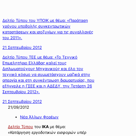
Δελτίο Τύπου του ΥΠΟΙΚ με θέμα: «Παράταση
χρόνου υποβολής συγκεντρωτικών
καταστάσεων και ισοζυγίων για τις συναλλαγές
του 2011».
21 Σεπτεμβρίου 2012
Δελτίο Τύπου ΤΕΕ με θέμα: «Το Τεχνικό
Επιμελητήριο Ελλάδας καλεί τους
Διπλωματούχους Μηχανικούς και όλο τον
τεχνικό κόσμο να συμμετάσχουν μαζικά στην
απεργία και στη συγκέντρωση διαμαρτυρίας, που
εξήγγειλε η ΓΣΕΕ και η ΑΔΕΔΥ, την Τετάρτη 26
Σεπτεμβρίου 2012».
21 Σεπτεμβρίου 2012
21/09/2012
Νέα Άλλων Φορέων
Δελτίο Τύπου
του
ΙΚΑ
με θέμα:
«Κατάργηση εργοδοτικών εισφορών υπέρ