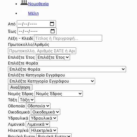
Νομοθεσία
Μέλη
Από
Έως
Λέξη - Κλειδί
Πρωτοκολλο/Αριθμός
Επιλέξτε Έτος
Επιλέξτε Φορέα
Επιλέξτε Κατηγορία Εγγράφου
Αναζήτηση
Νομός Έδρας
Τάξη
Οδοποιία
Οικοδομικά
Υδραυλικά
Λιμενικά
Ηλεκτρ/κά
Βιομ/κά Ενεργ