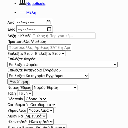
Νομοθεσία
Μέλη
Από
Έως
Λέξη - Κλειδί
Πρωτοκολλο/Αριθμός
Επιλέξτε Έτος
Επιλέξτε Φορέα
Επιλέξτε Κατηγορία Εγγράφου
Αναζήτηση
Νομός Έδρας
Τάξη
Οδοποιία
Οικοδομικά
Υδραυλικά
Λιμενικά
Ηλεκτρ/κά
Βιομ/κά Ενεργ