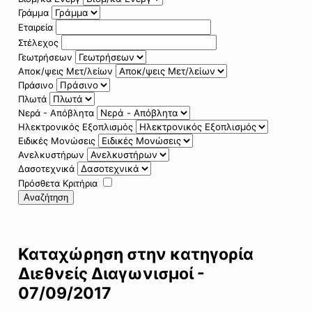
Γράμμα
Εταιρεία
Στέλεχος
Γεωτρήσεων
Αποκ/ψεις Μετ/λείων
Πράσινο
Πλωτά
Νερά - Απόβλητα
Ηλεκτρονικός Εξοπλισμός
Ειδικές Μονώσεις
Ανελκυστήρων
Δασοτεχνικά
Πρόσθετα Κριτήρια
Αναζήτηση
Καταχώρηση στην κατηγορία
Διεθνείς Διαγωνισμοί -
07/09/2017