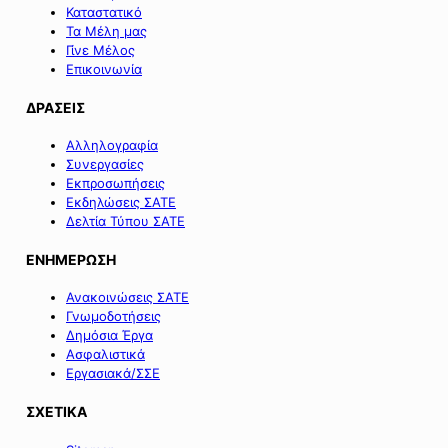
Καταστατικό
ν.
Τα Μέλη μας
5297/2026».
Γίνε Μέλος
Επικοινωνία
ΔΡΑΣΕΙΣ
Αλληλογραφία
Συνεργασίες
Εκπροσωπήσεις
Εκδηλώσεις ΣΑΤΕ
Δελτία Τύπου ΣΑΤΕ
ΕΝΗΜΕΡΩΣΗ
Ανακοινώσεις ΣΑΤΕ
Γνωμοδοτήσεις
Δημόσια Έργα
Ασφαλιστικά
Εργασιακά/ΣΣΕ
ΣΧΕΤΙΚΑ