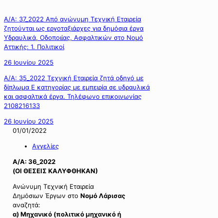
Α/Α: 37_2022 Από ανώνυμη Τεχνική Εταιρεία
ζητούνται ως εργοταξιάρχες για δημόσια έργα
Υδραυλικά, Οδοποιίας, Ασφαλτικών στο Νομό
Αττικής: 1. Πολιτικοί
26 Ιουνίου 2025
Α/Α: 35_2022 Τεχνική Εταιρεία ζητά οδηγό με
δίπλωμα Ε κατηγορίας με εμπειρία σε υδραυλικά
και ασφαλτικά έργα. Τηλέφωνο επικοινωνίας
2108216133
26 Ιουνίου 2025
01/01/2022
Αγγελίες
Α/Α: 36_2022
(OI ΘΕΣΕΙΣ ΚΑΛΥΦΘΗΚΑΝ)
Ανώνυμη Τεχνική Εταιρεία
Δημόσιων Έργων στο
Νομό Λάρισας
αναζητά:
α) Μηχανικό (πολιτικό μηχανικό ή