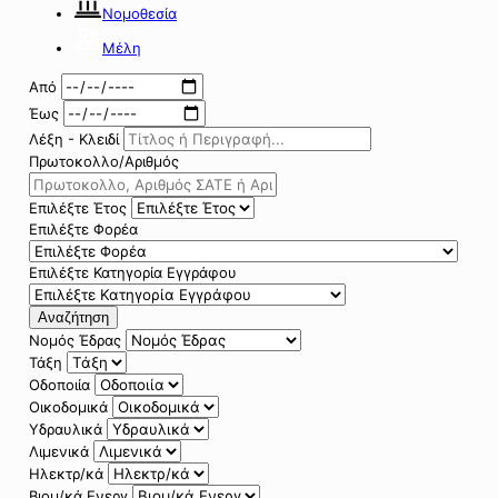
Νομοθεσία
Μέλη
Από
Έως
Λέξη - Κλειδί
Πρωτοκολλο/Αριθμός
Επιλέξτε Έτος
Επιλέξτε Φορέα
Επιλέξτε Κατηγορία Εγγράφου
Αναζήτηση
Νομός Έδρας
Τάξη
Οδοποιία
Οικοδομικά
Υδραυλικά
Λιμενικά
Ηλεκτρ/κά
Βιομ/κά Ενεργ