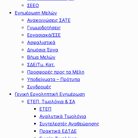
ΣΕΕΟ
Ενημέρωση Μελών
Ανακοινώσεις ΣΑΤΕ
Γνωμοδοτήσεις
Εργασιακά/ΣΣΕ
Ασφαλιστικά
Δημόσια Έργα
Βήμα Μελών
ΣΔΕ/Τμ. Κατ.
Προσφορές προς τα Μέλη
Υποδείγματα – Πρότυπα
Συνδρομές
Γενική Εργοληπτική Ενημέρωση
ΕΤΕΠ, Τιμολόγια & ΣΑ
ΕΤΕΠ
Αναλυτικά Τιμολόγια
Συντελεστές Αναθεώρησης
Πρακτικά ΕΔΤΔΕ