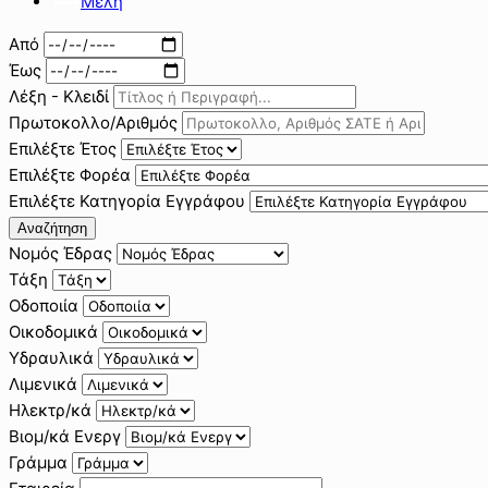
Μέλη
Από
Έως
Λέξη - Κλειδί
Πρωτοκολλο/Αριθμός
Επιλέξτε Έτος
Επιλέξτε Φορέα
Επιλέξτε Κατηγορία Εγγράφου
Αναζήτηση
Νομός Έδρας
Τάξη
Οδοποιία
Οικοδομικά
Υδραυλικά
Λιμενικά
Ηλεκτρ/κά
Βιομ/κά Ενεργ
Γράμμα