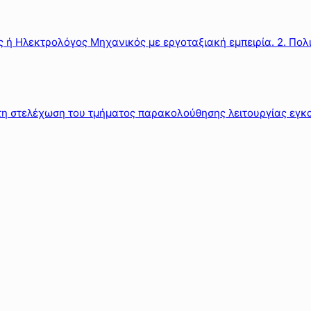
ς ή Ηλεκτρολόγος Μηχανικός με εργοταξιακή εμπειρία. 2. Πολι
α τη στελέχωση του τμήματος παρακολούθησης λειτουργίας εγ