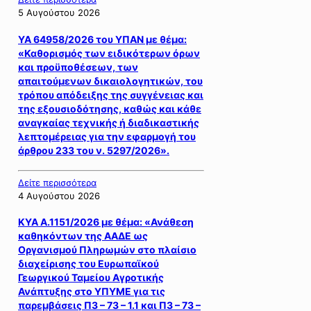
5 Αυγούστου 2026
ΥΑ 64958/2026 του ΥΠΑΝ με θέμα:
«Καθορισμός των ειδικότερων όρων
και προϋποθέσεων, των
απαιτούμενων δικαιολογητικών, του
τρόπου απόδειξης της συγγένειας και
της εξουσιοδότησης, καθώς και κάθε
αναγκαίας τεχνικής ή διαδικαστικής
λεπτομέρειας για την εφαρμογή του
άρθρου 233 του ν. 5297/2026».
Δείτε περισσότερα
4 Αυγούστου 2026
ΚΥΑ Α.1151/2026 με θέμα: «Ανάθεση
καθηκόντων της ΑΑΔΕ ως
Οργανισμού Πληρωμών στο πλαίσιο
διαχείρισης του Ευρωπαϊκού
Γεωργικού Ταμείου Αγροτικής
Ανάπτυξης στο ΥΠΥΜΕ για τις
παρεμβάσεις Π3 – 73 – 1.1 και Π3 – 73 –