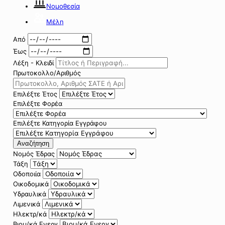
Νομοθεσία
Μέλη
Από
Έως
Λέξη - Κλειδί
Πρωτοκολλο/Αριθμός
Επιλέξτε Έτος
Επιλέξτε Φορέα
Επιλέξτε Κατηγορία Εγγράφου
Αναζήτηση
Νομός Έδρας
Τάξη
Οδοποιία
Οικοδομικά
Υδραυλικά
Λιμενικά
Ηλεκτρ/κά
Βιομ/κά Ενεργ