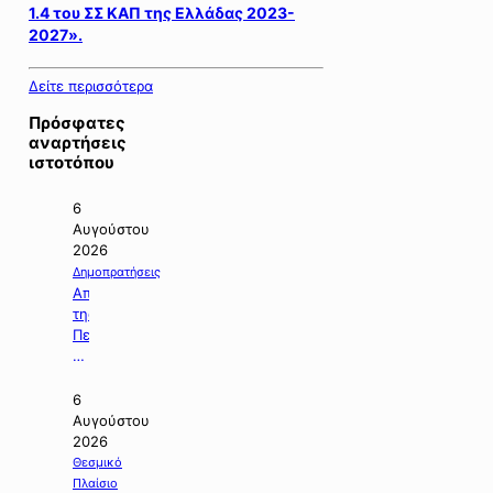
1.4 του ΣΣ ΚΑΠ της Ελλάδας 2023-
2027».
Δείτε περισσότερα
Πρόσφατες
αναρτήσεις
ιστοτόπου
6
Αυγούστου
2026
Δημοπρατήσεις
Απόφαση
της
Περιφέρειας
Κεντρικής
Μακεδονίας
με
6
την
Αυγούστου
οποία
2026
ματαιώνεται
Θεσμικό
δημοπρασία
Πλαίσιο