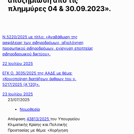
αποζημίωση από τις
πλημμύρες 04 & 30.09.2023».
Ν.5220/2025 με τίτλο: «Αναβάθμιση της
ασφάλειας των σιδηροδρόμων, αξιολόγηση
προσωπικού σιδηροδρόμων, ενίσχυση εποπτείας
σιδηροδρομικού δικτύου».
22 Ιουλίου 2025
ΕΓΚ Ο. 3035/2025 της ΑΑΔΕ με θέμα:
«Κοινοποίηση διατάξεων άρθρων του ν.
5217/2025 (Α΄120)».
23 Ιουλίου 2025
23/07/2025
Νομοθεσία
Απόφαση
43813/2025
του Υπουργείου
Κλιματικής Κρίσης και Πολιτικής
Προστασίας με θέμα: «Χορήγηση