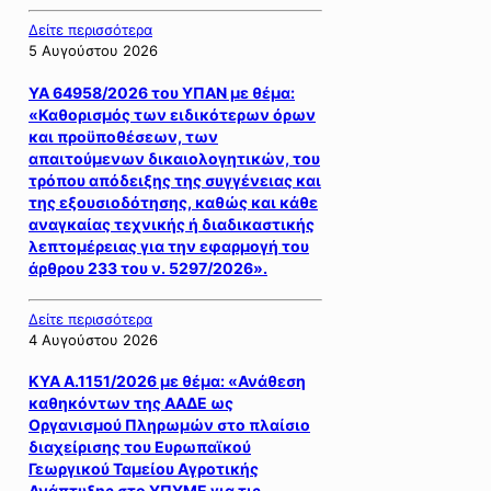
Δείτε περισσότερα
5 Αυγούστου 2026
ΥΑ 64958/2026 του ΥΠΑΝ με θέμα:
«Καθορισμός των ειδικότερων όρων
και προϋποθέσεων, των
απαιτούμενων δικαιολογητικών, του
τρόπου απόδειξης της συγγένειας και
της εξουσιοδότησης, καθώς και κάθε
αναγκαίας τεχνικής ή διαδικαστικής
λεπτομέρειας για την εφαρμογή του
άρθρου 233 του ν. 5297/2026».
Δείτε περισσότερα
4 Αυγούστου 2026
ΚΥΑ Α.1151/2026 με θέμα: «Ανάθεση
καθηκόντων της ΑΑΔΕ ως
Οργανισμού Πληρωμών στο πλαίσιο
διαχείρισης του Ευρωπαϊκού
Γεωργικού Ταμείου Αγροτικής
Ανάπτυξης στο ΥΠΥΜΕ για τις