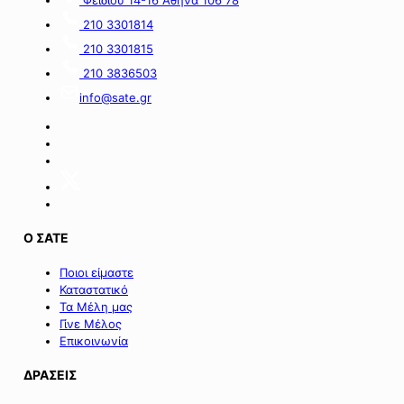
από
τον
πόρους
α’
210 3301814
του
κύκλο
210 3301815
Πράσινου
του
Ταμείου».
ειδικού
210 3836503
σχήματος
info@sate.gr
στήριξης
των
επιχειρήσεων
της
Σαμοθράκης».
Ο ΣΑΤΕ
Ποιοι είμαστε
Καταστατικό
Τα Μέλη μας
Γίνε Μέλος
Επικοινωνία
ΔΡΑΣΕΙΣ