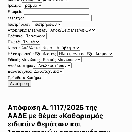
Γράμμα
Εταιρεία
Στέλεχος
Γεωτρήσεων
Αποκ/ψεις Μετ/λείων
Πράσινο
Πλωτά
Νερά - Απόβλητα
Ηλεκτρονικός Εξοπλισμός
Ειδικές Μονώσεις
Ανελκυστήρων
Δασοτεχνικά
Πρόσθετα Κριτήρια
Αναζήτηση
Απόφαση Α. 1117/2025 της
ΑΑΔΕ με θέμα: «Καθορισμός
ειδικών θεμάτων και