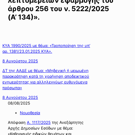
λεπτομερειών εφαρμογής του
άρθρου 256 του ν. 5222/2025
(Α’ 134)».
ΚΥΑ 1990/2025 με θέμα: «Τροποποίηση της υπ’
αρ. 1381/23.01.2025 ΚΥΑ».
8 Αυγούστου 2025
ΔΤ της ΑΑΔΕ με θέμα: «Μηδενική ή μειωμένη
παρακράτηση κατά τη χορήγηση αποδεικτικού
ενημερότητας για αλληλεγγύως ευθυνόμενα
πρόσωπα»
8 Αυγούστου 2025
08/08/2025
Νομοθεσία
Απόφαση
Α. 1117/2025
της Ανεξάρτητης
Αρχής Δημοσίων Εσόδων με θέμα:
«Καθορισμός ειδικών θεμάτων και