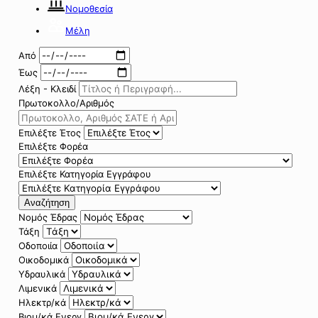
Νομοθεσία
Μέλη
Από
Έως
Λέξη - Κλειδί
Πρωτοκολλο/Αριθμός
Επιλέξτε Έτος
Επιλέξτε Φορέα
Επιλέξτε Κατηγορία Εγγράφου
Αναζήτηση
Νομός Έδρας
Τάξη
Οδοποιία
Οικοδομικά
Υδραυλικά
Λιμενικά
Ηλεκτρ/κά
Βιομ/κά Ενεργ