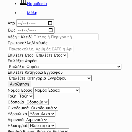
Νομοθεσία
Μέλη
Από
Έως
Λέξη - Κλειδί
Πρωτοκολλο/Αριθμός
Επιλέξτε Έτος
Επιλέξτε Φορέα
Επιλέξτε Κατηγορία Εγγράφου
Αναζήτηση
Νομός Έδρας
Τάξη
Οδοποιία
Οικοδομικά
Υδραυλικά
Λιμενικά
Ηλεκτρ/κά
Βιομ/κά Ενεργ