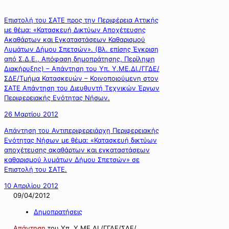
Επιστολή του ΣΑΤΕ προς την Περιφέρεια Αττικής
με θέμα: «Κατασκευή Δικτύων Αποχέτευσης
Ακαθάρτων και Εγκαταστάσεων Καθαρισμού
Λυμάτων Δήμου Σπετσών». (Βλ. επίσης Έγκριση
από Σ.Δ.Ε., Απόφαση δημοπράτησης, Περίληψη
Διακήρυξης) – Απάντηση του Υπ. Υ.ΜΕ.ΔΙ./ΓΓΔΕ/
ΣΔΕ/Τμήμα Κατασκευών – Κοινοποιούμενη στον
ΣΑΤΕ Απάντηση του Διευθυντή Τεχνικών Έργων
Περιφερειακής Ενότητας Νήσων.
26 Μαρτίου 2012
Απάντηση του Αντιπεριφερειάρχη Περιφερειακής
Ενότητας Νήσων με θέμα: «Κατασκευή δικτύων
αποχέτευσης ακαθάρτων και εγκαταστάσεων
καθαρισμού λυμάτων Δήμου Σπετσών» σε
Επιστολή του ΣΑΤΕ.
10 Απριλίου 2012
09/04/2012
Δημοπρατήσεις
Απάντηση
του Υπ. Υ.ΜΕ.ΔΙ./ΓΓΔΕ/ΣΔΕ/