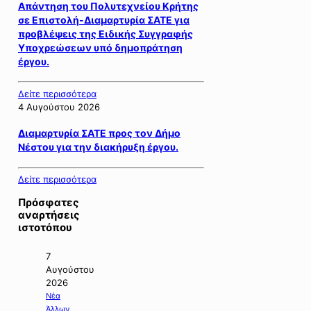
Απάντηση του Πολυτεχνείου Κρήτης
σε Επιστολή-Διαμαρτυρία ΣΑΤΕ για
προβλέψεις της Ειδικής Συγγραφής
Υποχρεώσεων υπό δημοπράτηση
έργου.
Δείτε περισσότερα
4 Αυγούστου 2026
Διαμαρτυρία ΣΑΤΕ προς τον Δήμο
Νέστου για την διακήρυξη έργου.
Δείτε περισσότερα
Πρόσφατες
αναρτήσεις
ιστοτόπου
7
Αυγούστου
2026
Νέα
Άλλων