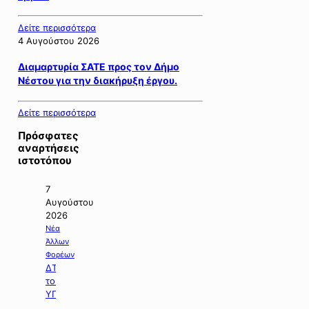
Δείτε περισσότερα
4 Αυγούστου 2026
Διαμαρτυρία ΣΑΤΕ προς τον Δήμο
Νέστου για την διακήρυξη έργου.
Δείτε περισσότερα
Πρόσφατες
αναρτήσεις
ιστοτόπου
7
Αυγούστου
2026
Νέα
Άλλων
Φορέων
ΔΤ
του
ΥΠΠΕΝ
με