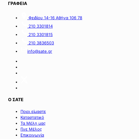
1,5
πλατφόρμα
ΓΡΑΦΕΙΑ
εκατ.
myBusinessSupport
ευρώ
για
Φειδίου 14-16 Αθήνα 106 78
από
τον
πόρους
α’
210 3301814
του
κύκλο
210 3301815
Πράσινου
του
Ταμείου».
ειδικού
210 3836503
σχήματος
info@sate.gr
στήριξης
των
επιχειρήσεων
της
Σαμοθράκης».
Ο ΣΑΤΕ
Ποιοι είμαστε
Καταστατικό
Τα Μέλη μας
Γίνε Μέλος
Επικοινωνία