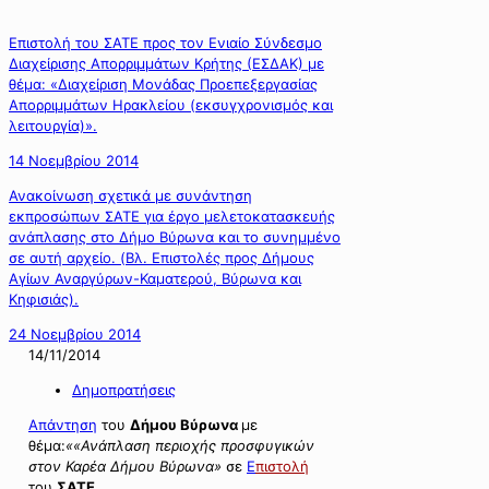
Επιστολή του ΣΑΤΕ προς τον Ενιαίο Σύνδεσμο
Διαχείρισης Απορριμμάτων Κρήτης (ΕΣΔΑΚ) με
θέμα: «Διαχείριση Μονάδας Προεπεξεργασίας
Απορριμμάτων Ηρακλείου (εκσυγχρονισμός και
λειτουργία)».
14 Νοεμβρίου 2014
Ανακοίνωση σχετικά με συνάντηση
εκπροσώπων ΣΑΤΕ για έργο μελετοκατασκευής
ανάπλασης στο Δήμο Βύρωνα και το συνημμένο
σε αυτή αρχείο. (Bλ. Επιστολές προς Δήμους
Αγίων Αναργύρων-Καματερού, Βύρωνα και
Κηφισιάς).
24 Νοεμβρίου 2014
14/11/2014
Δημοπρατήσεις
Απάντηση
του
Δήμου
Βύρωνα
με
θέμα:
««Ανάπλαση περιοχής προσφυγικών
στον Καρέα Δήμου Βύρωνα»
σε
Ε
πιστολή
του
ΣΑΤΕ.