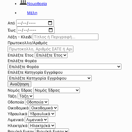
Νομοθεσία
Μέλη
Από
Έως
Λέξη - Κλειδί
Πρωτοκολλο/Αριθμός
Επιλέξτε Έτος
Επιλέξτε Φορέα
Επιλέξτε Κατηγορία Εγγράφου
Αναζήτηση
Νομός Έδρας
Τάξη
Οδοποιία
Οικοδομικά
Υδραυλικά
Λιμενικά
Ηλεκτρ/κά
Βιομ/κά Ενεργ