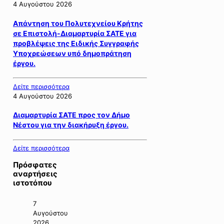
4 Αυγούστου 2026
Απάντηση του Πολυτεχνείου Κρήτης
σε Επιστολή-Διαμαρτυρία ΣΑΤΕ για
προβλέψεις της Ειδικής Συγγραφής
Υποχρεώσεων υπό δημοπράτηση
έργου.
Δείτε περισσότερα
4 Αυγούστου 2026
Διαμαρτυρία ΣΑΤΕ προς τον Δήμο
Νέστου για την διακήρυξη έργου.
Δείτε περισσότερα
Πρόσφατες
αναρτήσεις
ιστοτόπου
7
Αυγούστου
2026