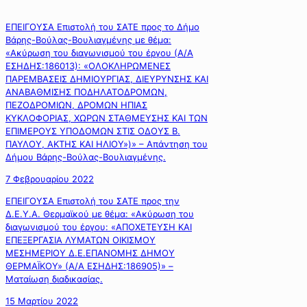
ΕΠΕΙΓΟΥΣΑ Επιστολή του ΣΑΤΕ προς το Δήμο
Βάρης-Βούλας-Βουλιαγμένης με θέμα:
«Ακύρωση του διαγωνισμού του έργου (Α/Α
ΕΣΗΔΗΣ:186013): «ΟΛΟΚΛΗΡΩΜΕΝΕΣ
ΠΑΡΕΜΒΑΣΕΙΣ ΔΗΜΙΟΥΡΓΙΑΣ, ΔΙΕΥΡΥΝΣΗΣ ΚΑΙ
ΑΝΑΒΑΘΜΙΣΗΣ ΠΟΔΗΛΑΤΟΔΡΟΜΩΝ,
ΠΕΖΟΔΡΟΜΙΩΝ, ΔΡΟΜΩΝ ΗΠΙΑΣ
ΚΥΚΛΟΦΟΡΙΑΣ, ΧΩΡΩΝ ΣΤΑΘΜΕΥΣΗΣ ΚΑΙ ΤΩΝ
ΕΠΙΜΕΡΟΥΣ ΥΠΟΔΟΜΩΝ ΣΤΙΣ ΟΔΟΥΣ Β.
ΠΑΥΛΟΥ, ΑΚΤΗΣ ΚΑΙ ΗΛΙΟΥ»)» – Απάντηση του
Δήμου Βάρης-Βούλας-Βουλιαγμένης.
7 Φεβρουαρίου 2022
ΕΠΕΙΓΟΥΣΑ Επιστολή του ΣΑΤΕ προς την
Δ.Ε.Υ.Α. Θερμαϊκού με θέμα: «Ακύρωση του
διαγωνισμού του έργου: «ΑΠΟΧΕΤΕΥΣΗ ΚΑΙ
ΕΠΕΞΕΡΓΑΣΙΑ ΛΥΜΑΤΩΝ ΟΙΚΙΣΜΟΥ
ΜΕΣΗΜΕΡΙΟΥ Δ.Ε.ΕΠΑΝΟΜΗΣ ΔΗΜΟΥ
ΘΕΡΜΑΪΚΟΥ» (Α/Α ΕΣΗΔΗΣ:186905)» –
Ματαίωση διαδικασίας.
15 Μαρτίου 2022