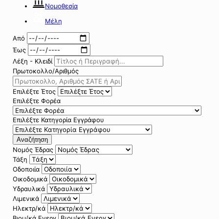
Νομοθεσία
Μέλη
Από
Έως
Λέξη - Κλειδί
Πρωτοκολλο/Αριθμός
Επιλέξτε Έτος
Επιλέξτε Φορέα
Επιλέξτε Κατηγορία Εγγράφου
Αναζήτηση
Νομός Έδρας
Τάξη
Οδοποιία
Οικοδομικά
Υδραυλικά
Λιμενικά
Ηλεκτρ/κά
Βιομ/κά Ενεργ