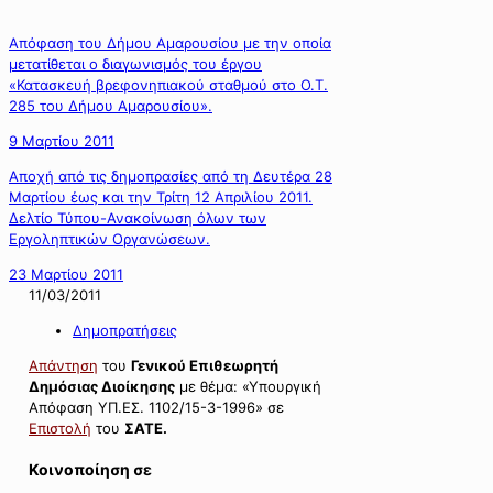
Απόφαση του Δήμου Αμαρουσίου με την οποία
μετατίθεται ο διαγωνισμός του έργου
«Κατασκευή βρεφονηπιακού σταθμού στο Ο.Τ.
285 του Δήμου Αμαρουσίου».
9 Μαρτίου 2011
Αποχή από τις δημοπρασίες από τη Δευτέρα 28
Μαρτίου έως και την Τρίτη 12 Απριλίου 2011.
Δελτίο Τύπου-Ανακοίνωση όλων των
Εργοληπτικών Οργανώσεων.
23 Μαρτίου 2011
11/03/2011
Δημοπρατήσεις
Απάντηση
του
Γενικού Επιθεωρητή
Δημόσιας Διοίκησης
με θέμα: «Υπουργική
Απόφαση ΥΠ.ΕΣ. 1102/15-3-1996» σε
Επιστολή
του
ΣΑΤΕ.
Κοινοποίηση σε