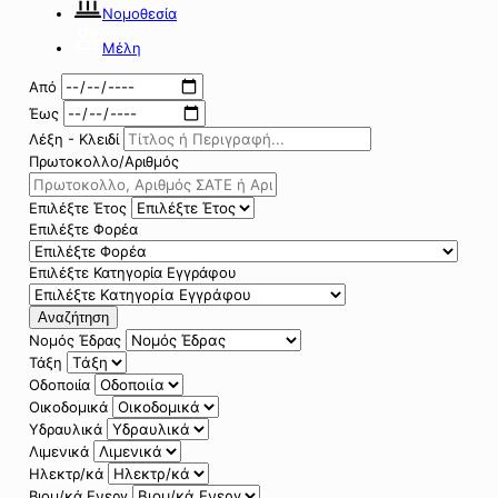
Νομοθεσία
Μέλη
Από
Έως
Λέξη - Κλειδί
Πρωτοκολλο/Αριθμός
Επιλέξτε Έτος
Επιλέξτε Φορέα
Επιλέξτε Κατηγορία Εγγράφου
Αναζήτηση
Νομός Έδρας
Τάξη
Οδοποιία
Οικοδομικά
Υδραυλικά
Λιμενικά
Ηλεκτρ/κά
Βιομ/κά Ενεργ