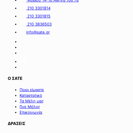
από
τον
πόρους
α’
210 3301814
του
κύκλο
210 3301815
Πράσινου
του
Ταμείου».
ειδικού
210 3836503
σχήματος
info@sate.gr
στήριξης
των
επιχειρήσεων
της
Σαμοθράκης».
Ο ΣΑΤΕ
Ποιοι είμαστε
Καταστατικό
Τα Μέλη μας
Γίνε Μέλος
Επικοινωνία
ΔΡΑΣΕΙΣ