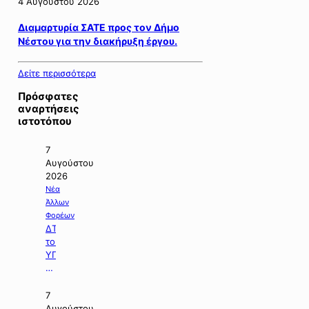
4 Αυγούστου 2026
Διαμαρτυρία ΣΑΤΕ προς τον Δήμο
Νέστου για την διακήρυξη έργου.
Δείτε περισσότερα
Πρόσφατες
αναρτήσεις
ιστοτόπου
7
Αυγούστου
2026
Νέα
Άλλων
Φορέων
ΔΤ
του
ΥΠΠΕΝ
με
θέμα:
«Ειδικό
7
Χωροταξικό
Αυγούστου