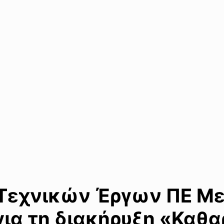
 Τεχνικών Έργων ΠΕ Με
για τη διακήρυξη «Καθ