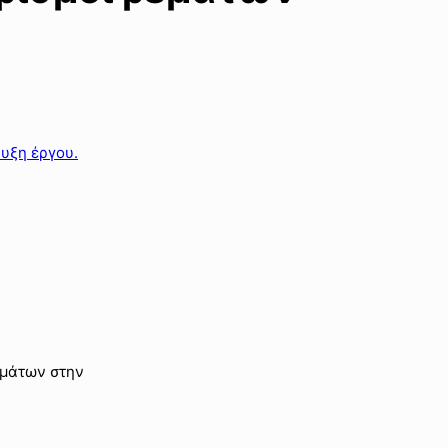
υξη έργου.
εμάτων στην