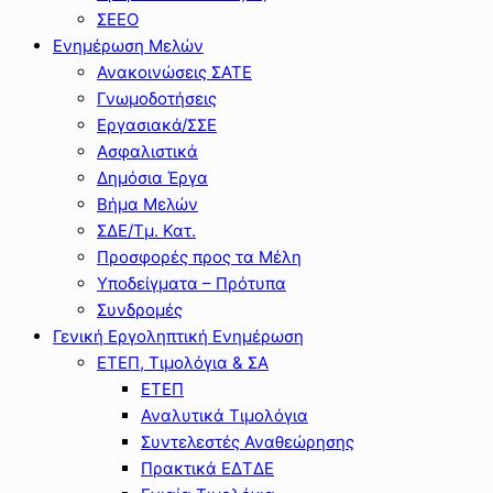
ΣΕΕΟ
Ενημέρωση Μελών
Ανακοινώσεις ΣΑΤΕ
Γνωμοδοτήσεις
Εργασιακά/ΣΣΕ
Ασφαλιστικά
Δημόσια Έργα
Βήμα Μελών
ΣΔΕ/Τμ. Κατ.
Προσφορές προς τα Μέλη
Υποδείγματα – Πρότυπα
Συνδρομές
Γενική Εργοληπτική Ενημέρωση
ΕΤΕΠ, Τιμολόγια & ΣΑ
ΕΤΕΠ
Αναλυτικά Τιμολόγια
Συντελεστές Αναθεώρησης
Πρακτικά ΕΔΤΔΕ