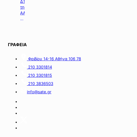
βελτίωση
ΔΤ
των
της
υποδομών
ΑΑΔΕ
του
με
Γηροκομείου
θέμα:
Αθηνών
«Άνοιξε
με
η
1,5
πλατφόρμα
ΓΡΑΦΕΙΑ
εκατ.
myBusinessSupport
ευρώ
για
Φειδίου 14-16 Αθήνα 106 78
από
τον
πόρους
α’
210 3301814
του
κύκλο
210 3301815
Πράσινου
του
Ταμείου».
ειδικού
210 3836503
σχήματος
info@sate.gr
στήριξης
των
επιχειρήσεων
της
Σαμοθράκης».