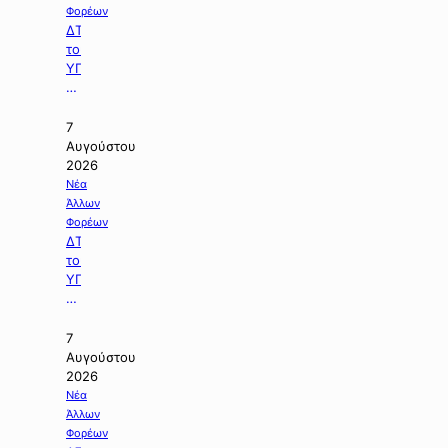
Φορέων
ΔΤ
του
ΥΠΕΘΟΟ
με
θέμα:
«Χρηματοδότηση
7
204,6
Αυγούστου
εκατ.
2026
ευρώ
Νέα
από
Άλλων
το
Φορέων
Εθνικό
ΔΤ
Πρόγραμμα
του
Ανάπτυξης
ΥΠΠΕΝ
για
με
την
θέμα:
ανάπλαση
«Χρηματοδοτούμε
7
της
την
Αυγούστου
ΔΕΘ».
ενεργειακή
2026
αναβάθμιση
Νέα
και
Άλλων
τη
Φορέων