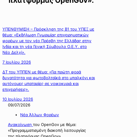
πλατφόρμας OpenGov».
ΥΠΕΝΘΥΜΙΣΗ – Πρόσκληση της Β1 του ΥΠΕΞ με
θέμα: «Εκδήλωση Γνωριμίας επιχειρηματικών
φορέων με τον νέο Πρέσβη της Ελλάδας στην
Ινδία και τη νέα Γενική Σύμβουλο Ο.Ε.Υ. στο
Νέο Δελχί».
7 Ιουλίου 2026
ΔΤ του ΥΠΠΕΝ με θέμα: «Για πρώτη φορά
δυνατότητα για φωτοβολταϊκά στο μπαλκόνι και
αυτόνομες μπαταρίες σε νοικοκυριά και
επιχειρήσεις».
10 Ιουλίου 2026
09/07/2026
Νέα Άλλων Φορέων
Ανακοίνωση
του OpenGov με θέμα:
«Προγραμματισμένη διακοπή λειτουργίας
της πλατφόρμας OpenGov».