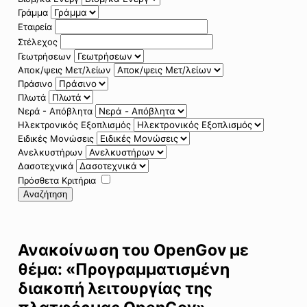
Γράμμα
Εταιρεία
Στέλεχος
Γεωτρήσεων
Αποκ/ψεις Μετ/λείων
Πράσινο
Πλωτά
Νερά - Απόβλητα
Ηλεκτρονικός Εξοπλισμός
Ειδικές Μονώσεις
Ανελκυστήρων
Δασοτεχνικά
Πρόσθετα Κριτήρια
Αναζήτηση
Ανακοίνωση του OpenGov με
θέμα: «Προγραμματισμένη
διακοπή λειτουργίας της