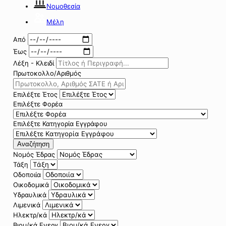
Νομοθεσία
Μέλη
Από
Έως
Λέξη - Κλειδί
Πρωτοκολλο/Αριθμός
Επιλέξτε Έτος
Επιλέξτε Φορέα
Επιλέξτε Κατηγορία Εγγράφου
Αναζήτηση
Νομός Έδρας
Τάξη
Οδοποιία
Οικοδομικά
Υδραυλικά
Λιμενικά
Ηλεκτρ/κά
Βιομ/κά Ενεργ