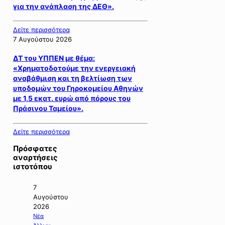
για την ανάπλαση της ΔΕΘ».
Δείτε περισσότερα
7 Αυγούστου 2026
ΔΤ του ΥΠΠΕΝ με θέμα:
«Χρηματοδοτούμε την ενεργειακή
αναβάθμιση και τη βελτίωση των
υποδομών του Γηροκομείου Αθηνών
με 1,5 εκατ. ευρώ από πόρους του
Πράσινου Ταμείου».
Δείτε περισσότερα
Πρόσφατες
αναρτήσεις
ιστοτόπου
7
Αυγούστου
2026
Νέα