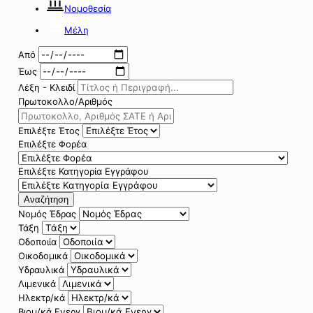
Νομοθεσία
Μέλη
Από
Έως
Λέξη - Κλειδί
Πρωτοκολλο/Αριθμός
Επιλέξτε Έτος
Επιλέξτε Φορέα
Επιλέξτε Κατηγορία Εγγράφου
Αναζήτηση
Νομός Έδρας
Τάξη
Οδοποιία
Οικοδομικά
Υδραυλικά
Λιμενικά
Ηλεκτρ/κά
Βιομ/κά Ενεργ