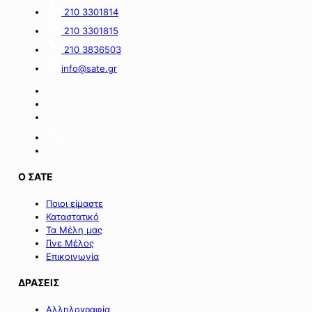
πόρους
α’
210 3301814
του
κύκλο
210 3301815
Πράσινου
του
Ταμείου».
ειδικού
210 3836503
σχήματος
info@sate.gr
στήριξης
των
επιχειρήσεων
της
Σαμοθράκης».
Ο ΣΑΤΕ
Ποιοι είμαστε
Καταστατικό
Τα Μέλη μας
Γίνε Μέλος
Επικοινωνία
ΔΡΑΣΕΙΣ
Αλληλογραφία