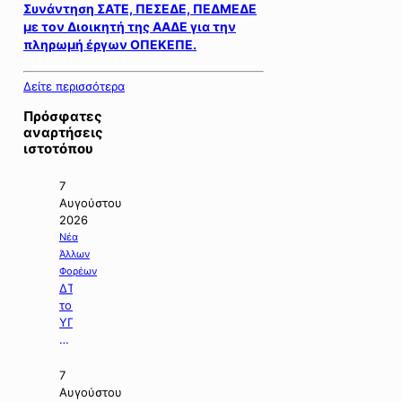
Συνάντηση ΣΑΤΕ, ΠΕΣΕΔΕ, ΠΕΔΜΕΔΕ
με τον Διοικητή της ΑΑΔΕ για την
πληρωμή έργων ΟΠΕΚΕΠΕ.
Δείτε περισσότερα
Πρόσφατες
αναρτήσεις
ιστοτόπου
7
Αυγούστου
2026
Νέα
Άλλων
Φορέων
ΔΤ
του
ΥΠΠΕΝ
με
θέμα:
«Ειδικό
7
Χωροταξικό
Αυγούστου