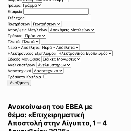
Γράμμα
Εταιρεία
Στέλεχος
Γεωτρήσεων
Αποκ/ψεις Μετ/λείων
Πράσινο
Πλωτά
Νερά - Απόβλητα
Ηλεκτρονικός Εξοπλισμός
Ειδικές Μονώσεις
Ανελκυστήρων
Δασοτεχνικά
Πρόσθετα Κριτήρια
Αναζήτηση
Ανακοίνωση του ΕΒΕΑ με
θέμα: «Επιχειρηματική
Αποστολή στην Αίγυπτο, 1 – 4