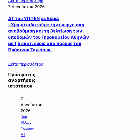
Δείτε περισσότερα
7 Αυγούστου 2026
ΔΤ του ΥΠΠΕΝ με θέμα:
«Χρηματοδοτούμε την ενεργειακή
αναβάθμιση και τη βελτίωση των
υποδομών του Γηροκομείου Αθηνών
με 1,5 εκατ. ευρώ από πόρους του
Πράσινου Ταμείου».
Δείτε περισσότερα
Πρόσφατες
αναρτήσεις
ιστοτόπου
7
Αυγούστου
2026
Νέα
Άλλων
Φορέων
ΔΤ