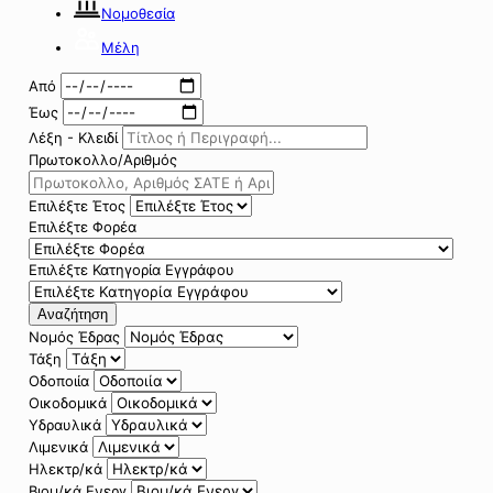
Νομοθεσία
Μέλη
Από
Έως
Λέξη - Κλειδί
Πρωτοκολλο/Αριθμός
Επιλέξτε Έτος
Επιλέξτε Φορέα
Επιλέξτε Κατηγορία Εγγράφου
Αναζήτηση
Νομός Έδρας
Τάξη
Οδοποιία
Οικοδομικά
Υδραυλικά
Λιμενικά
Ηλεκτρ/κά
Βιομ/κά Ενεργ