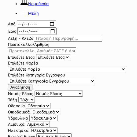
Νομοθεσία
Μέλη
Από
Έως
Λέξη - Κλειδί
Πρωτοκολλο/Αριθμός
Επιλέξτε Έτος
Επιλέξτε Φορέα
Επιλέξτε Κατηγορία Εγγράφου
Αναζήτηση
Νομός Έδρας
Τάξη
Οδοποιία
Οικοδομικά
Υδραυλικά
Λιμενικά
Ηλεκτρ/κά
Βιομ/κά Ενεργ