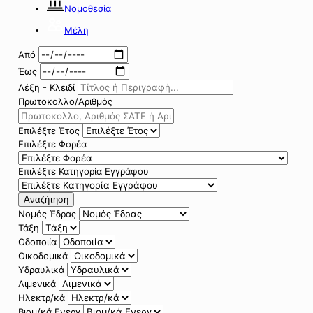
Νομοθεσία
Μέλη
Από
Έως
Λέξη - Κλειδί
Πρωτοκολλο/Αριθμός
Επιλέξτε Έτος
Επιλέξτε Φορέα
Επιλέξτε Κατηγορία Εγγράφου
Αναζήτηση
Νομός Έδρας
Τάξη
Οδοποιία
Οικοδομικά
Υδραυλικά
Λιμενικά
Ηλεκτρ/κά
Βιομ/κά Ενεργ