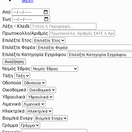
Μέλη
Από
Έως
Λέξη - Κλειδί
Πρωτοκολλο/Αριθμός
Επιλέξτε Έτος
Επιλέξτε Φορέα
Επιλέξτε Κατηγορία Εγγράφου
Αναζήτηση
Νομός Έδρας
Τάξη
Οδοποιία
Οικοδομικά
Υδραυλικά
Λιμενικά
Ηλεκτρ/κά
Βιομ/κά Ενεργ
Γράμμα