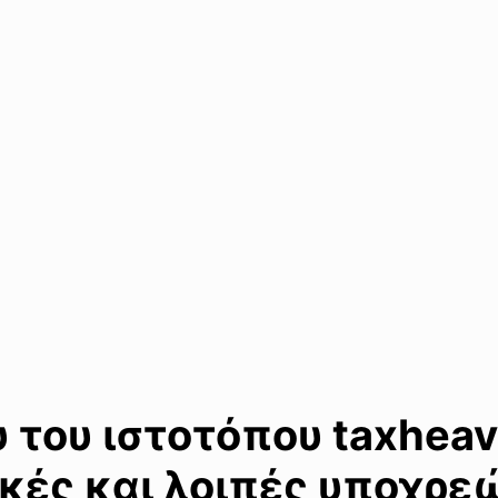
του ιστοτόπου taxheav
κές και λοιπές υποχρε