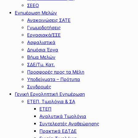
ΣΕΕΟ
Ενημέρωση Μελών
Ανακοινώσεις ΣΑΤΕ
Γνωμοδοτήσεις
Εργασιακά/ΣΣΕ
Ασφαλιστικά
Δημόσια Έργα
Βήμα Μελών
ΣΔΕ/Τμ. Κατ.
Προσφορές προς τα Μέλη
Υποδείγματα – Πρότυπα
Συνδρομές
Γενική Εργοληπτική Ενημέρωση
ΕΤΕΠ, Τιμολόγια & ΣΑ
ΕΤΕΠ
Αναλυτικά Τιμολόγια
Συντελεστές Αναθεώρησης
Πρακτικά ΕΔΤΔΕ