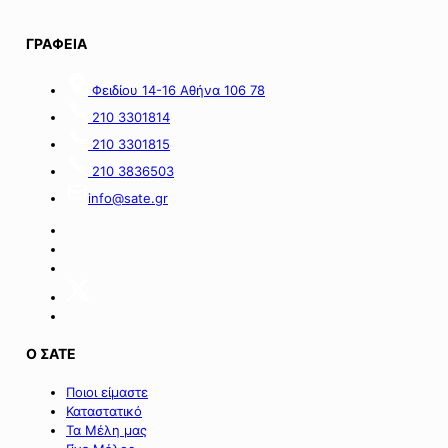
με
η
1,5
πλατφόρμα
ΓΡΑΦΕΙΑ
εκατ.
myBusinessSupport
ευρώ
για
Φειδίου 14-16 Αθήνα 106 78
από
τον
πόρους
α’
210 3301814
του
κύκλο
210 3301815
Πράσινου
του
Ταμείου».
ειδικού
210 3836503
σχήματος
info@sate.gr
στήριξης
των
επιχειρήσεων
της
Σαμοθράκης».
Ο ΣΑΤΕ
Ποιοι είμαστε
Καταστατικό
Τα Μέλη μας