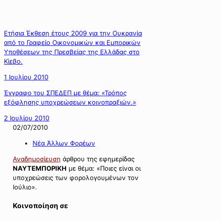
Ετήσια Έκθεση έτους 2009 για την Ουκρανία
από το Γραφείο Οικονομικών και Εμπορικών
Υποθέσεων της Πρεσβείας της Ελλάδας στο
Κίεβο.
1 Ιουλίου 2010
Έγγραφο του ΣΠΕΔΕΠ με θέμα: «Τρόπος
εξόφλησης υποχρεώσεων κοινοπραξιών.»
2 Ιουλίου 2010
02/07/2010
Νέα Άλλων Φορέων
Αναδημοσίευση
άρθρου της εφημερίδας
ΝΑΥΤΕΜΠΟΡΙΚΗ
με θέμα: «Ποιες είναι οι
υποχρεώσεις των φορολογουμένων τον
Ιούλιο».
Κοινοποίηση σε