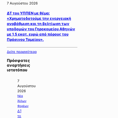
7 Αυγούστου 2026
ΔΤ του ΥΠΠΕΝ με θέμα:
«Χρηματοδοτούμε την ενεργειακή
αναβάθμιση και τη βελτίωση των
υποδομών του Γηροκομείου Αθηνών
με 1,5 εκατ. ευρώ από πόρους του
Πράσινου Ταμείου».
Δείτε περισσότερα
Πρόσφατες
αναρτήσεις
ιστοτόπου
7
Αυγούστου
2026
Νέα
Άλλων
Φορέων
ΔΤ
του