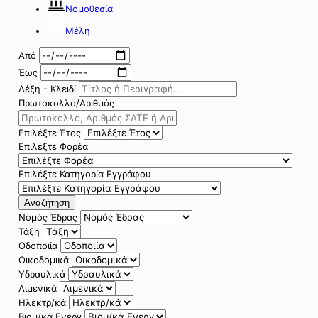
Νομοθεσία
Μέλη
Από
Έως
Λέξη - Κλειδί
Πρωτοκολλο/Αριθμός
Επιλέξτε Έτος
Επιλέξτε Φορέα
Επιλέξτε Κατηγορία Εγγράφου
Αναζήτηση
Νομός Έδρας
Τάξη
Οδοποιία
Οικοδομικά
Υδραυλικά
Λιμενικά
Ηλεκτρ/κά
Βιομ/κά Ενεργ