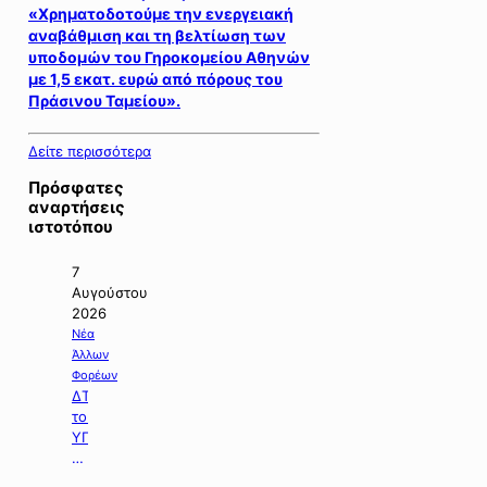
«Χρηματοδοτούμε την ενεργειακή
αναβάθμιση και τη βελτίωση των
υποδομών του Γηροκομείου Αθηνών
με 1,5 εκατ. ευρώ από πόρους του
Πράσινου Ταμείου».
Δείτε περισσότερα
Πρόσφατες
αναρτήσεις
ιστοτόπου
7
Αυγούστου
2026
Νέα
Άλλων
Φορέων
ΔΤ
του
ΥΠΠΕΝ
με
θέμα: