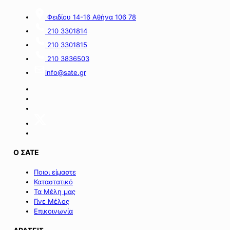
ευρώ
για
Φειδίου 14-16 Αθήνα 106 78
από
τον
πόρους
α’
210 3301814
του
κύκλο
210 3301815
Πράσινου
του
Ταμείου».
ειδικού
210 3836503
σχήματος
info@sate.gr
στήριξης
των
επιχειρήσεων
της
Σαμοθράκης».
Ο ΣΑΤΕ
Ποιοι είμαστε
Καταστατικό
Τα Μέλη μας
Γίνε Μέλος
Επικοινωνία