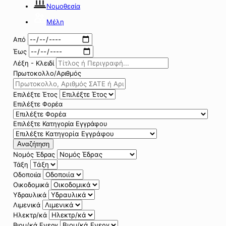
Νομοθεσία
Μέλη
Από
Έως
Λέξη - Κλειδί
Πρωτοκολλο/Αριθμός
Επιλέξτε Έτος
Επιλέξτε Φορέα
Επιλέξτε Κατηγορία Εγγράφου
Αναζήτηση
Νομός Έδρας
Τάξη
Οδοποιία
Οικοδομικά
Υδραυλικά
Λιμενικά
Ηλεκτρ/κά
Βιομ/κά Ενεργ